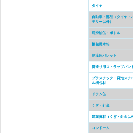
タイヤ
自動車・部品（タイヤ・
テリー以外）
潤滑油缶・ボトル
梱包用木箱
物流用パレット
荷造り用ストラップバン
プラスチック・発泡スチ
ル梱包材
ドラム缶
くぎ・針金
建築資材（くぎ・針金以
コンドーム