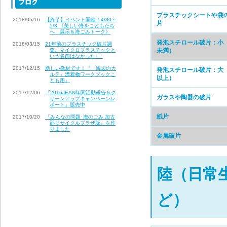
プラスチックシートや袋
2018/05/16
【終了】イベント開催！4/30～
片
5/3 《美しい海をこどもたち
へ 展示＆海ごみトーク》
発泡スチロール破片：小
2018/03/15
21年前のプラスチック破片調
査。マイクロプラスチックと
未満）
いう名前はなかった･･･
2017/12/15
新しい教材です！『「海辺のカ
発泡スチロール破片：大
ルテ」漂着物ワークブックこ
以上）
ども用』
2017/12/06
『2016JEAN年間活動報告＆ク
ガラスや陶器の破片
リーンアップキャンペーンレ
ポート』販売中
紙片
2017/10/20
『みんなの問題･海のごみ 加古
郡リサイクルプラザ版』を作
りました
金属破片
陸（日常
ど）