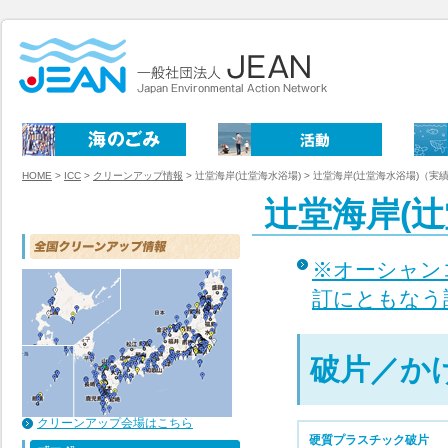
HOME
>
ICC
>
クリーンアップ情報
>
辻堂海岸(辻堂海水浴場) >
辻堂海岸(辻堂海水浴場)（実
辻堂海岸(
※オーシャン
訂にともなう
破片／か
クリーンアップ会場はこちら
硬質プラスチック破片