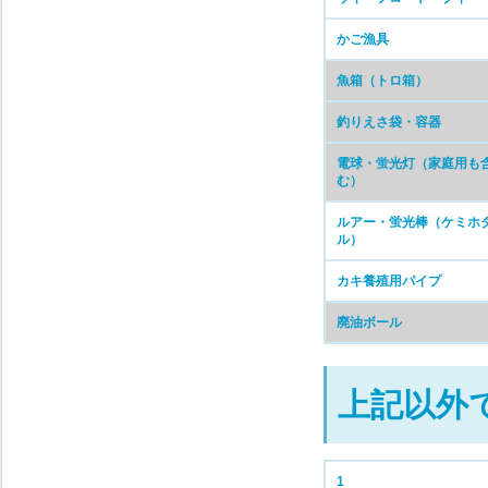
かご漁具
魚箱（トロ箱）
釣りえさ袋・容器
電球・蛍光灯（家庭用も
む）
ルアー・蛍光棒（ケミホ
ル）
カキ養殖用パイプ
廃油ボール
上記以外
1