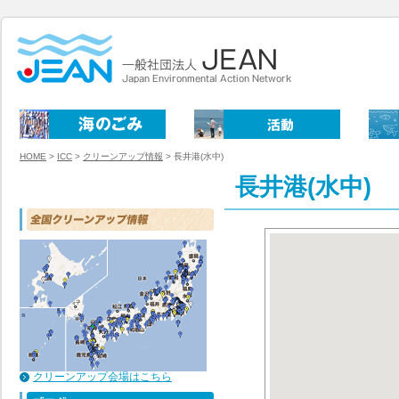
HOME
>
ICC
>
クリーンアップ情報
>
長井港(水中)
長井港(水中)
クリーンアップ会場はこちら