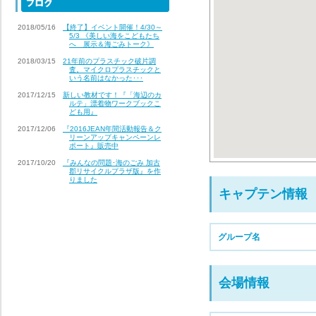
2018/05/16
【終了】イベント開催！4/30～
5/3 《美しい海をこどもたち
へ 展示＆海ごみトーク》
2018/03/15
21年前のプラスチック破片調
査。マイクロプラスチックと
いう名前はなかった･･･
2017/12/15
新しい教材です！『「海辺のカ
ルテ」漂着物ワークブックこ
ども用』
2017/12/06
『2016JEAN年間活動報告＆ク
リーンアップキャンペーンレ
ポート』販売中
2017/10/20
『みんなの問題･海のごみ 加古
郡リサイクルプラザ版』を作
りました
キャプテン情報
グループ名
会場情報