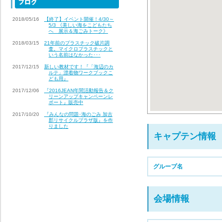
2018/05/16
【終了】イベント開催！4/30～
5/3 《美しい海をこどもたち
へ 展示＆海ごみトーク》
2018/03/15
21年前のプラスチック破片調
査。マイクロプラスチックと
いう名前はなかった･･･
2017/12/15
新しい教材です！『「海辺のカ
ルテ」漂着物ワークブックこ
ども用』
2017/12/06
『2016JEAN年間活動報告＆ク
リーンアップキャンペーンレ
ポート』販売中
2017/10/20
『みんなの問題･海のごみ 加古
郡リサイクルプラザ版』を作
りました
キャプテン情報
グループ名
会場情報