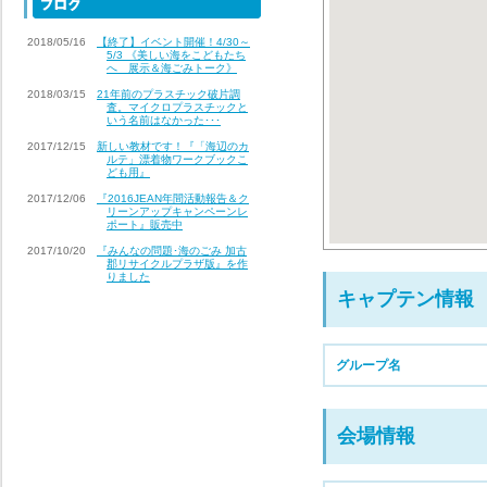
2018/05/16
【終了】イベント開催！4/30～
5/3 《美しい海をこどもたち
へ 展示＆海ごみトーク》
2018/03/15
21年前のプラスチック破片調
査。マイクロプラスチックと
いう名前はなかった･･･
2017/12/15
新しい教材です！『「海辺のカ
ルテ」漂着物ワークブックこ
ども用』
2017/12/06
『2016JEAN年間活動報告＆ク
リーンアップキャンペーンレ
ポート』販売中
2017/10/20
『みんなの問題･海のごみ 加古
郡リサイクルプラザ版』を作
りました
キャプテン情報
グループ名
会場情報